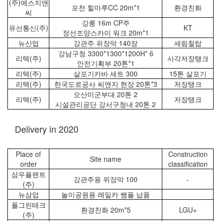
(주)에스지앤
포천 힐마루CC 20m*1
환경친화
씨
강릉 16m CP주
유선통신(주)
KT
정선조양스카이 워크 20m*1
뉴산업
강관주 위장막 140장
세림철탑
강남구청 3300*1300*1200H* 6
리텍(주)
사각저장탱크
안전기획부 20톤*1
리텍(주)
살포기카바 세트 300
15톤 살포기
리텍(주)
한국도로공사 씨앤지 현장 20톤*3
저장탱크
오산미군부대 20톤 2
리텍(주)
저장탱크
시설관리공단 강서구청내 20톤 2
Delivery in 2020
Place of
Construction
Site name
order
classification
삼우플랜트
강관주용 위장막 100
-
(주)
뉴삼업
놀이공원용 레일카 쌤플 납품
폴그린테크
환경친화 20m*5
LGU+
(주)