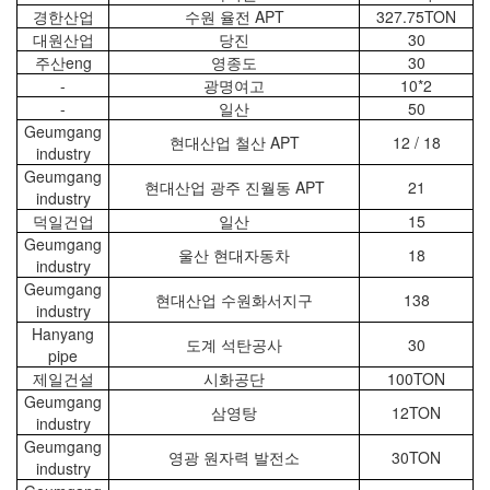
경한산업
수원 율전 APT
327.75TON
대원산업
당진
30
주산eng
영종도
30
-
광명여고
10*2
-
일산
50
Geumgang
현대산업 철산 APT
12 / 18
industry
Geumgang
현대산업 광주 진월동 APT
21
industry
덕일건업
일산
15
Geumgang
울산 현대자동차
18
industry
Geumgang
현대산업 수원화서지구
138
industry
Hanyang
도계 석탄공사
30
pipe
제일건설
시화공단
100TON
Geumgang
삼영탕
12TON
industry
Geumgang
영광 원자력 발전소
30TON
industry