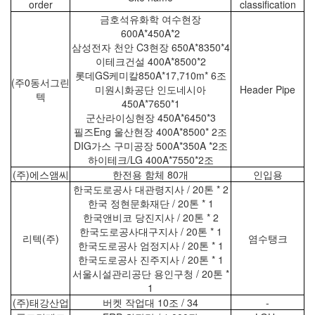
order
classification
금호석유화학 여수현장
600A*450A*2
삼성전자 천안 C3현장 650A*8350*4
이테크건설 400A*8500*2
롯데GS케미칼850A*17,710m* 6조
(주0동서그린
미원시화공단 인도네시아
Header Pipe
텍
450A*7650*1
군산라이싱현장 450A*6450*3
필즈Eng 울산현장 400A*8500* 2조
DIG가스 구미공장 500A*350A *2조
하이테크/LG 400A*7550*2조
(주)에스앰씨
한전용 함체 80개
인입용
한국도로공사 대관령지사 / 20톤 * 2
한국 정현문화재단 / 20톤 * 1
한국앤비코 당진지사 / 20톤 * 2
한국도로공사대구지사 / 20톤 * 1
리텍(주)
염수탱크
한국도로공사 엄정지사 / 20톤 * 1
한국도로공사 진주지사 / 20톤 * 1
서울시설관리공단 용인구청 / 20톤 *
1
(주)태강산업
버켓 작업대 10조 / 34
-