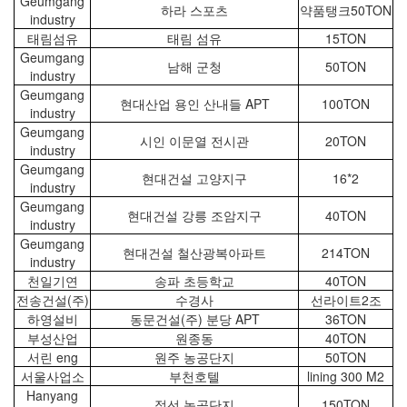
Geumgang
하라 스포츠
약품탱크50TON
industry
태림섬유
태림 섬유
15TON
Geumgang
남해 군청
50TON
industry
Geumgang
현대산업 용인 산내들 APT
100TON
industry
Geumgang
시인 이문열 전시관
20TON
industry
Geumgang
현대건설 고양지구
16*2
industry
Geumgang
현대건설 강릉 조암지구
40TON
industry
Geumgang
현대건설 철산광복아파트
214TON
industry
천일기연
송파 초등학교
40TON
전송건설(주)
수경사
선라이트2조
하영설비
동문건설(주) 분당 APT
36TON
부성산업
원종동
40TON
서린 eng
원주 농공단지
50TON
서울사업소
부천호텔
lining 300 M2
Hanyang
정선 농공단지
150TON