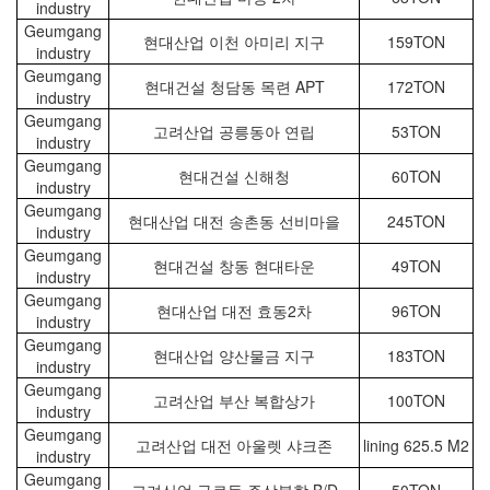
industry
Geumgang
현대산업 이천 아미리 지구
159TON
industry
Geumgang
현대건설 청담동 목련 APT
172TON
industry
Geumgang
고려산업 공릉동아 연립
53TON
industry
Geumgang
현대건설 신해청
60TON
industry
Geumgang
현대산업 대전 송촌동 선비마을
245TON
industry
Geumgang
현대건설 창동 현대타운
49TON
industry
Geumgang
현대산업 대전 효동2차
96TON
industry
Geumgang
현대산업 양산물금 지구
183TON
industry
Geumgang
고려산업 부산 복합상가
100TON
industry
Geumgang
고려산업 대전 아울렛 샤크존
lining 625.5 M2
industry
Geumgang