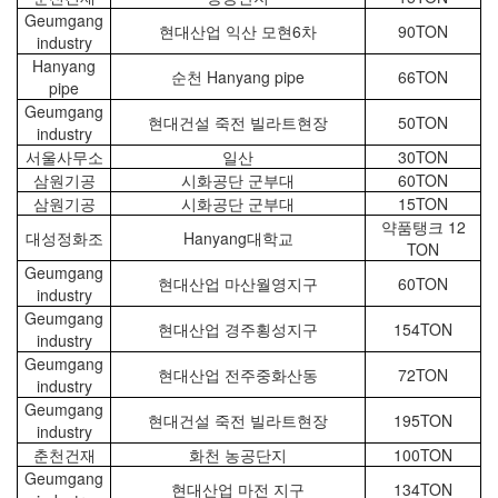
Geumgang
현대산업 익산 모현6차
90TON
industry
Hanyang
순천 Hanyang pipe
66TON
pipe
Geumgang
현대건설 죽전 빌라트현장
50TON
industry
서울사무소
일산
30TON
삼원기공
시화공단 군부대
60TON
삼원기공
시화공단 군부대
15TON
약품탱크 12
대성정화조
Hanyang대학교
TON
Geumgang
현대산업 마산월영지구
60TON
industry
Geumgang
현대산업 경주횡성지구
154TON
industry
Geumgang
현대산업 전주중화산동
72TON
industry
Geumgang
현대건설 죽전 빌라트현장
195TON
industry
춘천건재
화천 농공단지
100TON
Geumgang
현대산업 마전 지구
134TON