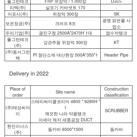
폴그린테크
FRP 위장막 / 1.000장
LGU+
리텍(주)
살포기 카바셋트 170
-
이포시(주)
위장막 300장
SK
광명 맑은물 사
보은정공(주)
크러프 8조
업소
두리기업(주)
광진구청 2500A*2470H 1대
염수저탱크
폴그린테크
강관주용 위장막 300장
KT
(주)
(주)동서그린
PI 첨단소재 대산현장 500A*350*1
Header Pipe
텍
Delivery in 2022
Place of
Construction
Site name
order
classification
스테리싸이클코리아 4800 * 9280H *
(주)태성씨아
1
SCRUBBER
이
깨끗한 나라 약품탱크
아세아 제지 세종공장 DUCT
현진이너스
돔카바 6500*1500
돔카바
(주)