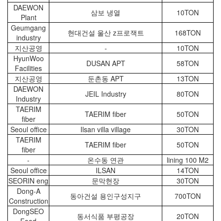
DAEWON
삼보 냉열
10TON
Plant
Geumgang
현대건설 울산 z프로잭트
168TON
industry
지산공영
-
10TON
HyunWoo
DUSAN APT
58TON
Facilities
지산공영
둔촌동 APT
13TON
DAEWON
JEIL Industry
80TON
Industry
TAERIM
TAERIM fiber
50TON
fiber
Seoul office
Ilsan villa village
30TON
TAERIM
TAERIM fiber
50TON
fiber
-
온수동 연관
lining 100 M2
Seoul office
ILSAN
14TON
SEORIN eng
문막현장
30TON
Dong-A
동아건설 용인구성지구
700TON
Construction
DongSEO
동서식품 부평공장
20TON