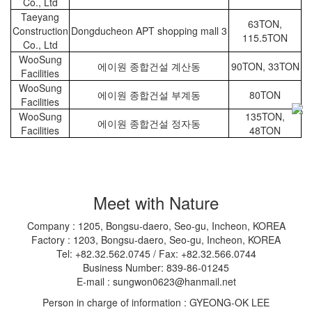
Co., Ltd
Taeyang
63TON,
Construction
Dongducheon APT shopping mall 3
115.5TON
Co., Ltd
WooSung
에이원 종합건설 계산동
90TON, 33TON
Facilities
WooSung
에이원 종합건설 부계동
80TON
Facilities
WooSung
135TON,
에이원 종합건설 정자동
Facilities
48TON
Meet with Nature
Company : 1205, Bongsu-daero, Seo-gu, Incheon, KOREA
Factory : 1203, Bongsu-daero, Seo-gu, Incheon, KOREA
Tel: +82.32.562.0745 / Fax: +82.32.566.0744
Business Number: 839-86-01245
E-mail : sungwon0623@hanmail.net
Person in charge of information : GYEONG-OK LEE