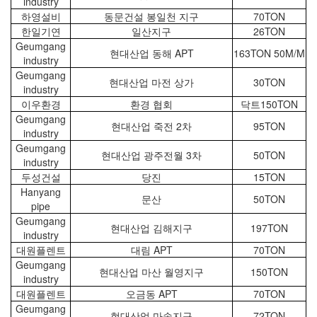
industry
하영설비
동문건설 봉일천 지구
70TON
한일기연
일산지구
26TON
Geumgang
현대산업 동해 APT
163TON 50M/M
industry
Geumgang
현대산업 마전 상가
30TON
industry
이우환경
환경 협회
닥트150TON
Geumgang
현대산업 죽전 2차
95TON
industry
Geumgang
현대산업 광주전월 3차
50TON
industry
두성건설
당진
15TON
Hanyang
문산
50TON
pipe
Geumgang
현대산업 김해지구
197TON
industry
대원플렌트
대림 APT
70TON
Geumgang
현대산업 마산 월영지구
150TON
industry
대원플렌트
오금동 APT
70TON
Geumgang
현대산업 마송지구
72TON