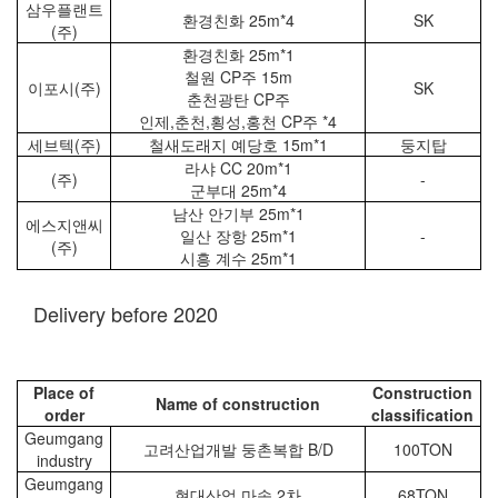
삼우플랜트
환경친화 25m*4
SK
(주)
환경친화 25m*1
철원 CP주 15m
이포시(주)
SK
춘천광탄 CP주
인제,춘천,횡성,홍천 CP주 *4
세브텍(주)
철새도래지 예당호 15m*1
둥지탑
라샤 CC 20m*1
(주)
-
군부대 25m*4
남산 안기부 25m*1
에스지앤씨
일산 장항 25m*1
-
(주)
시흥 계수 25m*1
Delivery before 2020
Place of
Construction
Name of construction
order
classification
Geumgang
고려산업개발 둥촌복합 B/D
100TON
industry
Geumgang
현대산업 마송 2차
68TON