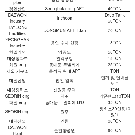
pipe
경한산업
Seongbuk-dong APT
40TON
DAEWON
Drug Tank
Incheon
Industry
60TON
HAYEONG
DONGMUN APT IlSan
70TON
Facilities
YEONGHAN
용인 수지 현장
13TON
Industry
한일기연
영종도
50TON
대성정화조
관악구청
18TON
화원 eng
동대문 두발리에
25TON
서울 사무소
흑석동 현대 APT
TON
철거 및 던버클
대원산업
인천 염직
보수
대성정화조
신원동 주택
TON
SEORIN eng
원주
약품탱크10TON
화원 eng
동대문 두발리에 B/D
35TON
정화조30인용10
SEORIN eng
원주
원*1
대원산업
인천
60TON
DAEWON
순천향병원
60TON
Plant